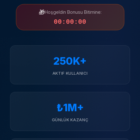
🎁
Hoşgeldin Bonusu Bitimine:
00:00:00
250K+
AKTIF KULLANICI
₺1M+
GÜNLÜK KAZANÇ