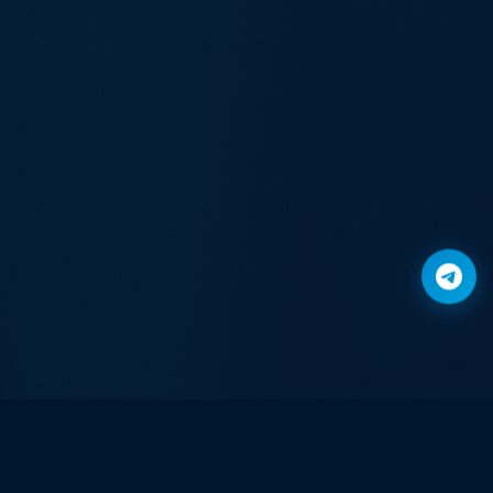
🎰
Hemen Giriş Yap
+500 TL Bonus