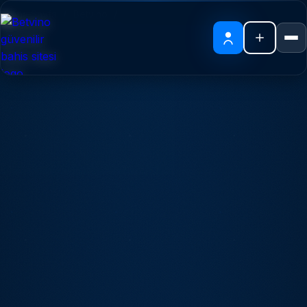
Ana Sayfa
/
Betvino
/
Betvino Giriş