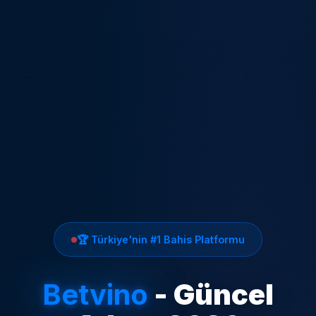
🏆 Türkiye'nin #1 Bahis Platformu
Betvino
- Güncel