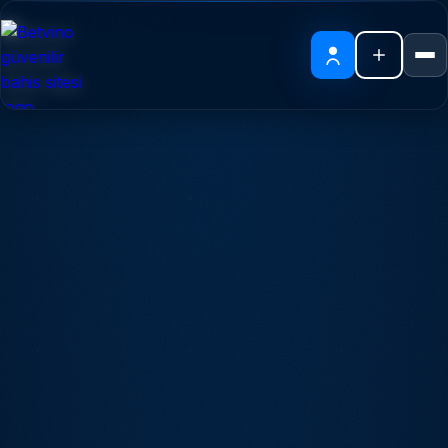
Ana Sayfa
/
Betvino
/
Betvino Giriş