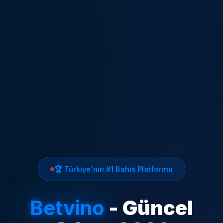
🏆 Türkiye'nin #1 Bahis Platformu
Betvino
- Güncel