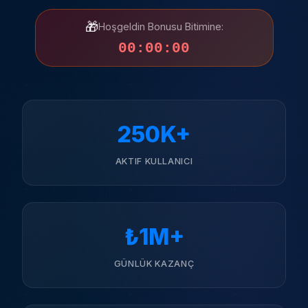
🎁
Hoşgeldin Bonusu Bitimine:
00:00:00
250K+
AKTIF KULLANICI
₺1M+
GÜNLÜK KAZANÇ