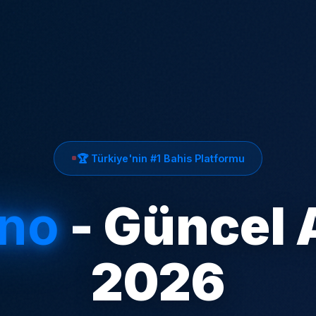
🏆 Türkiye'nin #1 Bahis Platformu
ino
- Güncel 
2026
bil giriş
ile her yerden erişim imkanı! 2026 
resi sayesinde Android ve iOS cihazlarınız