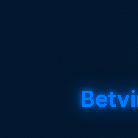
Betv
Betvino mo
Betvino
ad