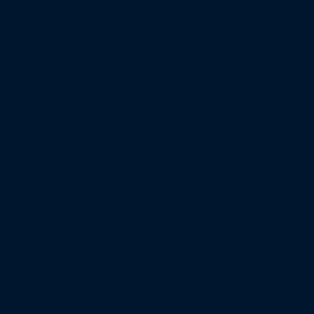
Giriş
Kayıt Ol
24,558 Online