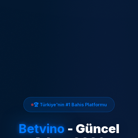
🏆 Türkiye'nin #1 Bahis Platformu
Betvino
- Güncel