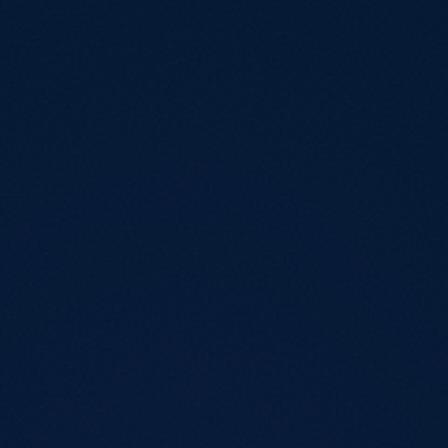
Adres
yılı güncel
dan kolayca