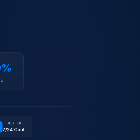
DESTEK
7/24 Canlı