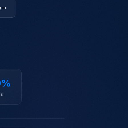
DESTEK
7/24 Canlı