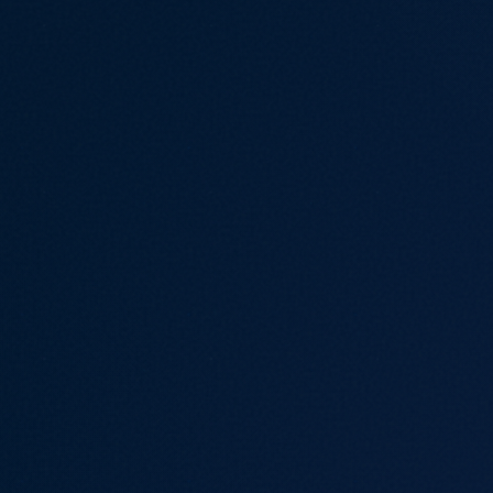
🏆 Türkiye'nin #1 Bahis Platformu
ino
- Güncel 
2026
bil giriş
ile her yerden erişim imkanı! 2026 
resi sayesinde Android ve iOS cihazlarınız