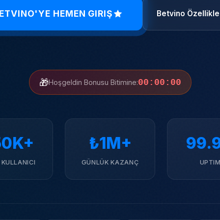
ISANS
ŞIFRELEME
ÇEKIM
🔒
⚡
🎯
ao #8048
256-bit SSL
15 Dakika