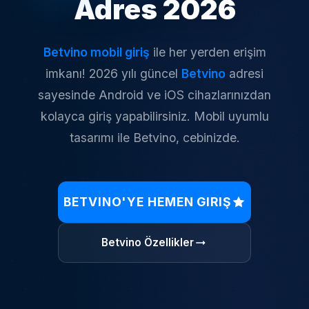
Adres 2026
Betvino mobil giriş
ile her yerden erişim
imkanı! 2026 yılı güncel
Betvino
adresi
sayesinde Android ve iOS cihazlarınızdan
kolayca giriş yapabilirsiniz. Mobil uyumlu
tasarımı ile Betvino, cebinizde.
BETVINO'YE HEMEN GIRIŞ
Betvino Özellikler