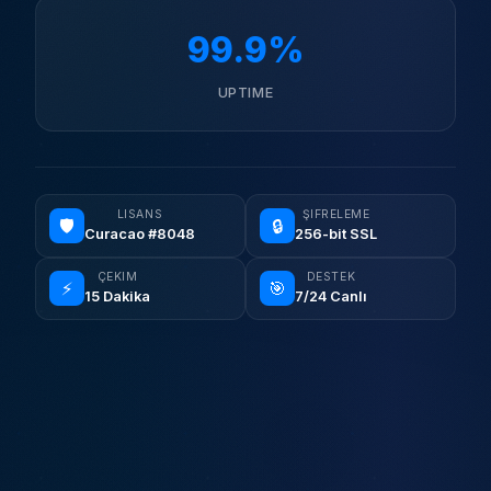
99.9%
UPTIME
LISANS
ŞIFRELEME
🛡️
🔒
Curacao #8048
256-bit SSL
ÇEKIM
DESTEK
⚡
🎯
15 Dakika
7/24 Canlı