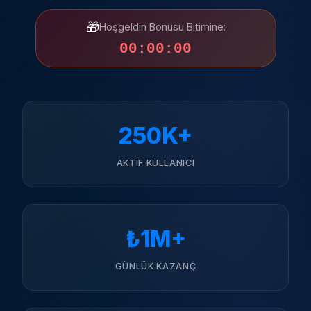
🎁
Hoşgeldin Bonusu Bitimine:
00:00:00
250K+
AKTIF KULLANICI
₺1M+
GÜNLÜK KAZANÇ