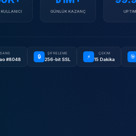
ISANS
ŞIFRELEME
ÇEKIM
🔒
⚡
🎯
ao #8048
256-bit SSL
15 Dakika