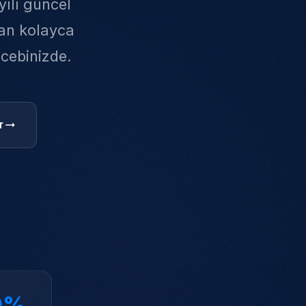
 cebinizde.
r
9%
ME