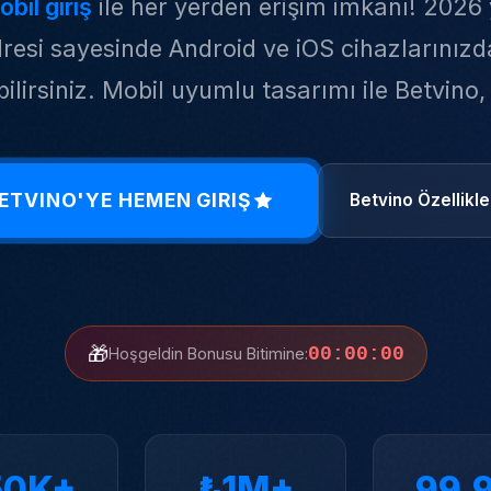
bilirsiniz. Mobil uyumlu tasarımı ile Betvino,
ETVINO'YE HEMEN GIRIŞ
Betvino Özellikle
🎁
00:00:00
Hoşgeldin Bonusu Bitimine:
50K+
₺1M+
99.
 KULLANICI
GÜNLÜK KAZANÇ
UPTI