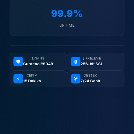
99.9%
UPTIME
LISANS
ŞIFRELEME
🛡️
🔒
Curacao #8048
256-bit SSL
ÇEKIM
DESTEK
⚡
🎯
15 Dakika
7/24 Canlı