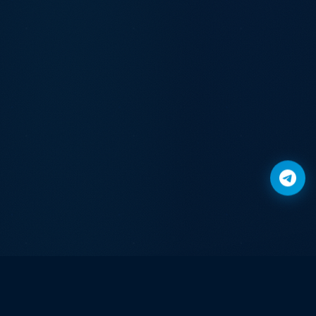
🎰
Hemen Giriş Yap
+500 TL Bonus