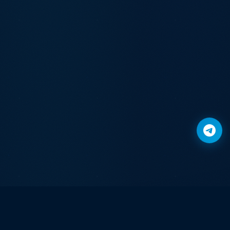
🎰
Hemen Giriş Yap
+500 TL Bonus