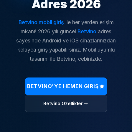
Adres 2026
Betvino mobil giriş
ile her yerden erişim
imkanı! 2026 yılı güncel
Betvino
adresi
sayesinde Android ve iOS cihazlarınızdan
kolayca giriş yapabilirsiniz. Mobil uyumlu
tasarımı ile Betvino, cebinizde.
BETVINO'YE HEMEN GIRIŞ
Betvino Özellikler