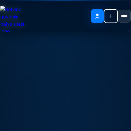
Ana Sayfa
/
Betvino
/
Betvino Giriş