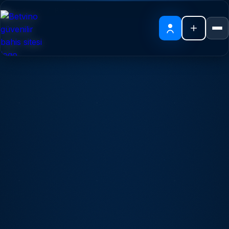
Ana Sayfa
/
Betvino
/
Betvino Giriş