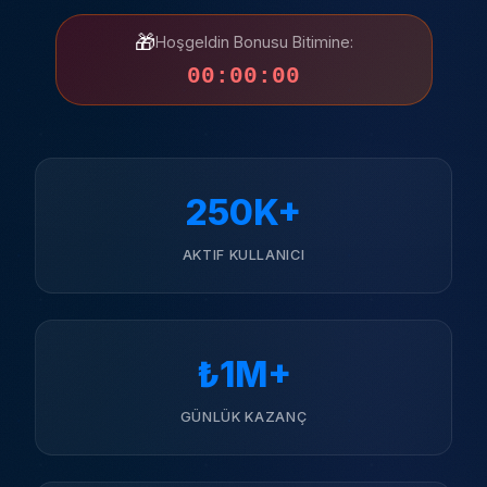
🎁
Hoşgeldin Bonusu Bitimine:
00:00:00
250K+
AKTIF KULLANICI
₺1M+
GÜNLÜK KAZANÇ