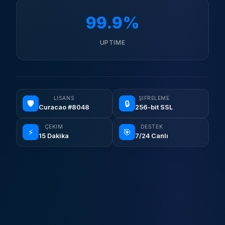
99.9%
UPTIME
LISANS
ŞIFRELEME
🛡️
🔒
Curacao #8048
256-bit SSL
ÇEKIM
DESTEK
⚡
🎯
15 Dakika
7/24 Canlı