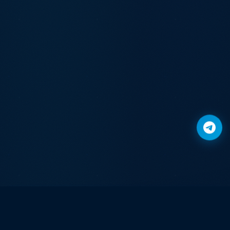
🎰
Hemen Giriş Yap
+500 TL Bonus