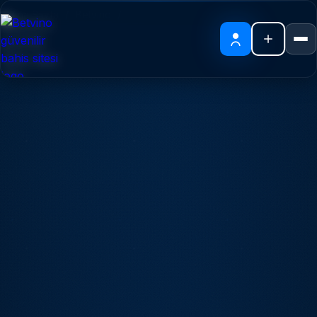
Ana Sayfa
/
Betvino
/
Betvino Giriş