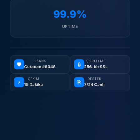
99.9%
UPTIME
LISANS
ŞIFRELEME
🛡️
🔒
Curacao #8048
256-bit SSL
ÇEKIM
DESTEK
⚡
🎯
15 Dakika
7/24 Canlı