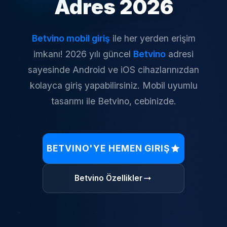
Adres 2026
Betvino mobil giriş
ile her yerden erişim
imkanı! 2026 yılı güncel
Betvino
adresi
sayesinde Android ve iOS cihazlarınızdan
kolayca giriş yapabilirsiniz. Mobil uyumlu
tasarımı ile Betvino, cebinizde.
BETVINO'YE HEMEN GIRIŞ
Betvino Özellikler